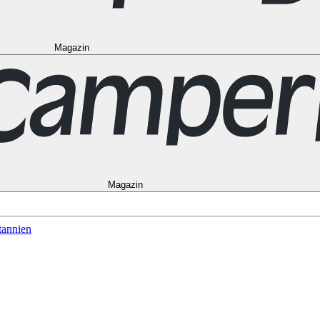
Magazin
to
Vancouver
Alle Ziele in den USA
Las Vegas
Los Angeles
Miami
New Y
Alle Reiseziele in Frankreich
Korsika
Lyon
Marseilles
Nizza
Paris
Toulous
in Norwegen
Bergen
Oslo
Alle Reiseziele in Spanien
Andalusien
Barcelon
le in Australien
Brisbane
Cairns
Melbourne
Perth
Sydney
Alle Ziele in Ne
schein
Magazin
tannien