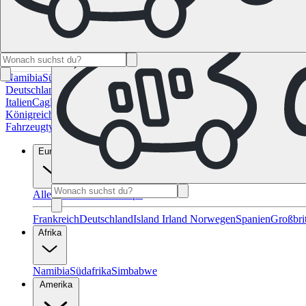
Namibia
Südafrika
Alle Ziele in Kanada
Calgary
Halifax
Montreal
Toron
Deutschland
Berlin
Hamburg
Hannover
Köln
Leipzig
München
Stuttgart
Italien
Cagliari
Florenz
Mailand
Rom
Sardinien
Venedig
Alle Reiseziele 
Königreich
Edinburgh
Glasgow
London
Manchester
Schottland
Alle Zie
Fahrzeugtypen
Wohnmobil-Ratgeber
Reisemagazin
FAQ
Geschenk Gut
Europa
Alle Reiseziele in Europa
Frankreich
Deutschland
Island
Irland
Norwegen
Spanien
Großbri
Afrika
Namibia
Südafrika
Simbabwe
Amerika