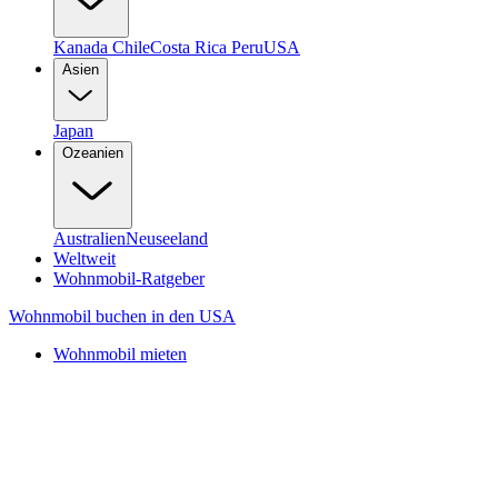
Kanada
Chile
Costa Rica
Peru
USA
Asien
Japan
Ozeanien
Australien
Neuseeland
Weltweit
Wohnmobil-Ratgeber
Wohnmobil buchen in den USA
Wohnmobil mieten