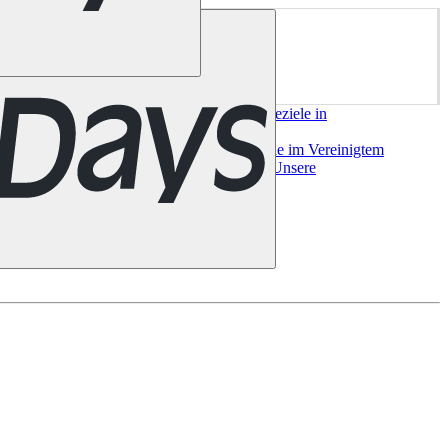
ork
San Francisco
Chile
Costa Rica
Alle Reiseziele in
e
Alle Reiseziele in
a
Bilbao
Madrid
Sevilla
Valencia
Alle Reiseziele im Vereinigtem
useeland
Auckland
Christchurch
Queenstown
Unsere