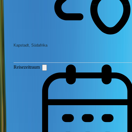
Reisezeitraum