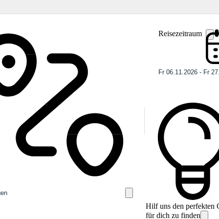
Reisezeitraum
Hilf uns den perfekten
für dich zu finden