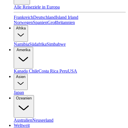
Alle Reiseziele in Europa
Frankreich
Deutschland
Island
Irland
Norwegen
Spanien
Großbritannien
Afrika
Namibia
Südafrika
Simbabwe
Amerika
Kanada
Chile
Costa Rica
Peru
USA
Asien
Japan
Ozeanien
Australien
Neuseeland
Weltweit