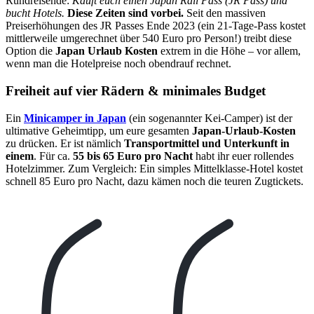
Rundreisende:
Kauft euch einen Japan Rail Pass (JR Pass) und
bucht Hotels.
Diese Zeiten sind vorbei.
Seit den massiven
Preiserhöhungen des JR Passes Ende 2023 (ein 21-Tage-Pass kostet
mittlerweile umgerechnet über 540 Euro pro Person!) treibt diese
Option die
Japan Urlaub Kosten
extrem in die Höhe – vor allem,
wenn man die Hotelpreise noch obendrauf rechnet.
Freiheit auf vier Rädern & minimales Budget
Ein
Minicamper in Japan
(ein sogenannter Kei-Camper) ist der
ultimative Geheimtipp, um eure gesamten
Japan-Urlaub-Kosten
zu drücken. Er ist nämlich
Transportmittel und Unterkunft in
einem
. Für ca.
55 bis 65 Euro pro Nacht
habt ihr euer rollendes
Hotelzimmer. Zum Vergleich: Ein simples Mittelklasse-Hotel kostet
schnell 85 Euro pro Nacht, dazu kämen noch die teuren Zugtickets.