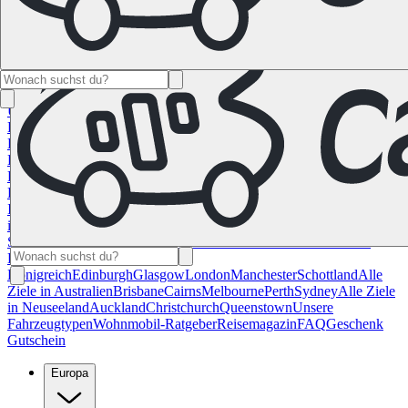
Namibia
Südafrika
Alle Ziele in
Kanada
Calgary
Halifax
Montreal
Toronto
Vancouver
Alle Ziele in den
USA
Las Vegas
Los Angeles
Miami
New York
San
Francisco
Chile
Costa Rica
Alle Reiseziele in
Deutschland
Berlin
Hamburg
Hannover
Köln
Leipzig
München
Stuttgart
Reiseziele in
Frankreich
Korsika
Lyon
Marseilles
Nizza
Paris
Toulouse
Alle
Reiseziele in
Italien
Cagliari
Florenz
Mailand
Rom
Sardinien
Venedig
Alle Reiseziele
in Norwegen
Bergen
Oslo
Alle Reiseziele in
Spanien
Andalusien
Barcelona
Bilbao
Madrid
Sevilla
Valencia
Alle
Reiseziele im Vereinigtem
Königreich
Edinburgh
Glasgow
London
Manchester
Schottland
Alle
Ziele in Australien
Brisbane
Cairns
Melbourne
Perth
Sydney
Alle Ziele
in Neuseeland
Auckland
Christchurch
Queenstown
Unsere
Fahrzeugtypen
Wohnmobil-Ratgeber
Reisemagazin
FAQ
Geschenk
Gutschein
Europa