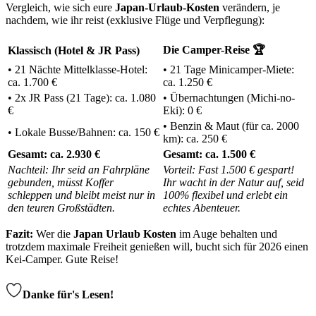
Vergleich, wie sich eure
Japan-Urlaub-Kosten
verändern, je
nachdem, wie ihr reist (exklusive Flüge und Verpflegung):
Die Camper-Reise 🏆
Klassisch (Hotel & JR Pass)
• 21 Nächte Mittelklasse-Hotel:
• 21 Tage Minicamper-Miete:
ca. 1.700 €
ca. 1.250 €
• 2x JR Pass (21 Tage): ca. 1.080
• Übernachtungen (Michi-no-
€
Eki): 0 €
• Benzin & Maut (für ca. 2000
• Lokale Busse/Bahnen: ca. 150 €
km): ca. 250 €
Gesamt: ca. 2.930 €
Gesamt: ca. 1.500 €
Nachteil: Ihr seid an Fahrpläne
Vorteil: Fast 1.500 € gespart!
gebunden, müsst Koffer
Ihr wacht in der Natur auf, seid
schleppen und bleibt meist nur in
100% flexibel und erlebt ein
den teuren Großstädten.
echtes Abenteuer.
Fazit:
Wer die
Japan Urlaub Kosten
im Auge behalten und
trotzdem maximale Freiheit genießen will, bucht sich für 2026 einen
Kei-Camper. Gute Reise!
Danke für's Lesen!