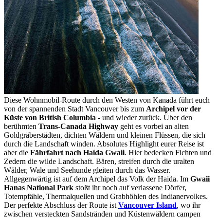
Diese Wohnmobil-Route durch den Westen von Kanada führt euch
von der spannenden Stadt Vancouver bis zum
Archipel vor der
Küste von British Columbia
- und wieder zurück. Über den
berühmten
Trans-Canada Highway
geht es vorbei an alten
Goldgräberstädten, dichten Wäldern und kleinen Flüssen, die sich
durch die Landschaft winden. Absolutes Highlight eurer Reise ist
aber die
Fährfahrt nach Haida Gwaii
. Hier bedecken Fichten und
Zedern die wilde Landschaft. Bären, streifen durch die uralten
Wälder, Wale und Seehunde gleiten durch das Wasser.
Allgegenwärtig ist auf dem Archipel das Volk der Haida. Im
Gwaii
Hanas National Park
stoßt ihr noch auf verlassene Dörfer,
Totempfähle, Thermalquellen und Grabhöhlen des Indianervolkes.
Der perfekte Abschluss der Route ist
Vancouver Island
, wo ihr
zwischen versteckten Sandstränden und Küstenwäldern campen