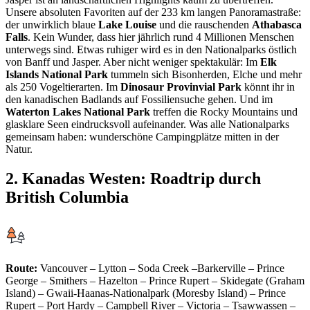
Unsere absoluten Favoriten auf der 233 km langen Panoramastraße:
der unwirklich blaue
Lake Louise
und die rauschenden
Athabasca
Falls
. Kein Wunder, dass hier jährlich rund 4 Millionen Menschen
unterwegs sind. Etwas ruhiger wird es in den Nationalparks östlich
von Banff und Jasper. Aber nicht weniger spektakulär: Im
Elk
Islands National Park
tummeln sich Bisonherden, Elche und mehr
als 250 Vogeltierarten. Im
Dinosaur Provinvial Park
könnt ihr in
den kanadischen Badlands auf Fossiliensuche gehen. Und im
Waterton Lakes National Park
treffen die Rocky Mountains und
glasklare Seen eindrucksvoll aufeinander. Was alle Nationalparks
gemeinsam haben: wunderschöne Campingplätze mitten in der
Natur.
2. Kanadas Westen: Roadtrip durch
British Columbia
Route:
Vancouver – Lytton – Soda Creek –Barkerville – Prince
George – Smithers – Hazelton – Prince Rupert – Skidegate (Graham
Island) – Gwaii-Haanas-Nationalpark (Moresby Island) – Prince
Rupert – Port Hardy – Campbell River – Victoria – Tsawwassen –