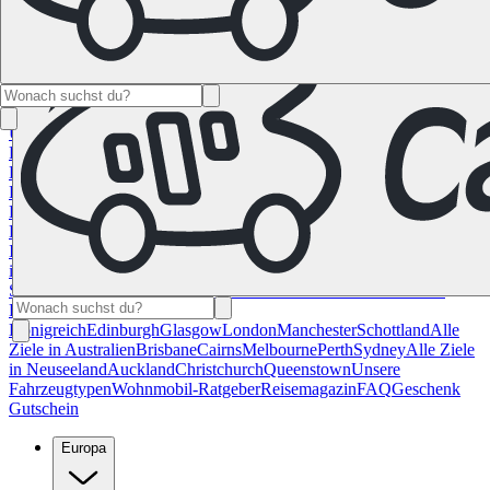
Namibia
Südafrika
Alle Ziele in
Kanada
Calgary
Halifax
Montreal
Toronto
Vancouver
Alle Ziele in den
USA
Las Vegas
Los Angeles
Miami
New York
San
Francisco
Chile
Costa Rica
Alle Reiseziele in
Deutschland
Berlin
Hamburg
Hannover
Köln
Leipzig
München
Stuttgart
Reiseziele in
Frankreich
Korsika
Lyon
Marseilles
Nizza
Paris
Toulouse
Alle
Reiseziele in
Italien
Cagliari
Florenz
Mailand
Rom
Sardinien
Venedig
Alle Reiseziele
in Norwegen
Bergen
Oslo
Alle Reiseziele in
Spanien
Andalusien
Barcelona
Bilbao
Madrid
Sevilla
Valencia
Alle
Reiseziele im Vereinigtem
Königreich
Edinburgh
Glasgow
London
Manchester
Schottland
Alle
Ziele in Australien
Brisbane
Cairns
Melbourne
Perth
Sydney
Alle Ziele
in Neuseeland
Auckland
Christchurch
Queenstown
Unsere
Fahrzeugtypen
Wohnmobil-Ratgeber
Reisemagazin
FAQ
Geschenk
Gutschein
Europa