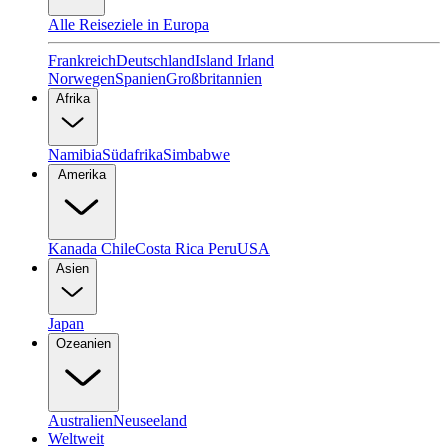
Alle Reiseziele in Europa
Frankreich
Deutschland
Island
Irland
Norwegen
Spanien
Großbritannien
Afrika
Namibia
Südafrika
Simbabwe
Amerika
Kanada
Chile
Costa Rica
Peru
USA
Asien
Japan
Ozeanien
Australien
Neuseeland
Weltweit