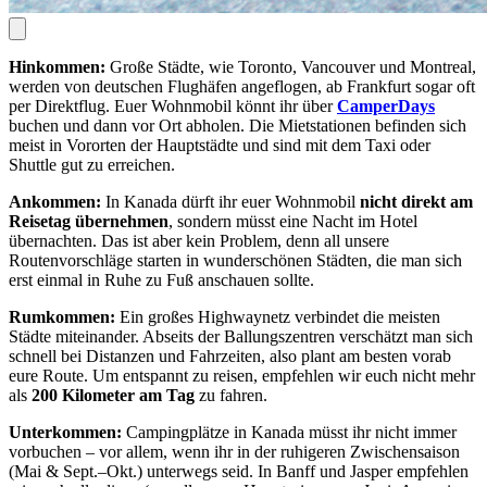
Hinkommen:
Große Städte, wie Toronto, Vancouver und Montreal,
werden von deutschen Flughäfen angeflogen, ab Frankfurt sogar oft
per Direktflug. Euer Wohnmobil könnt ihr über
CamperDays
buchen und dann vor Ort abholen. Die Mietstationen befinden sich
meist in Vororten der Hauptstädte und sind mit dem Taxi oder
Shuttle gut zu erreichen.
Ankommen:
In Kanada dürft ihr euer Wohnmobil
nicht direkt am
Reisetag übernehmen
, sondern müsst eine Nacht im Hotel
übernachten. Das ist aber kein Problem, denn all unsere
Routenvorschläge starten in wunderschönen Städten, die man sich
erst einmal in Ruhe zu Fuß anschauen sollte.
Rumkommen:
Ein großes Highwaynetz verbindet die meisten
Städte miteinander. Abseits der Ballungszentren verschätzt man sich
schnell bei Distanzen und Fahrzeiten, also plant am besten vorab
eure Route. Um entspannt zu reisen, empfehlen wir euch nicht mehr
als
200 Kilometer am Tag
zu fahren.
Unterkommen:
Campingplätze in Kanada müsst ihr nicht immer
vorbuchen – vor allem, wenn ihr in der ruhigeren Zwischensaison
(Mai & Sept.–Okt.) unterwegs seid. In Banff und Jasper empfehlen