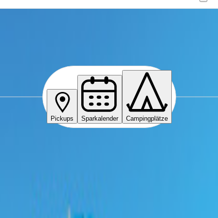
Pickups
Sparkalender
Campingplätze