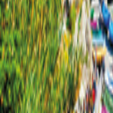
Nevada
Karte
Filter
0
28 Angebote
für deinen Urlaub in Nevada